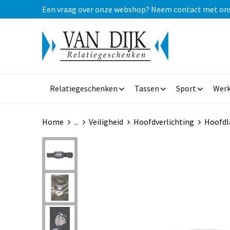
Een vraag over onze webshop? Neem contact met ons op
Relatiegeschenken
Tassen
Sport
Werk
Home
...
Veiligheid
Hoofdverlichting
Hoofdla