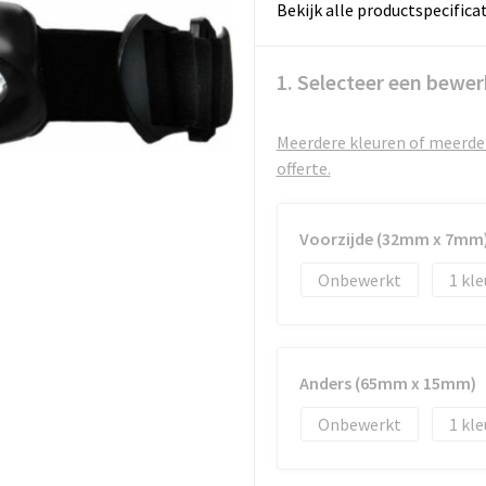
Bekijk alle productspecifica
1. Selecteer een bewer
Meerdere kleuren of meerder
offerte.
Voorzijde (32mm x 7mm
Onbewerkt
1
Anders (65mm x 15mm)
Onbewerkt
1