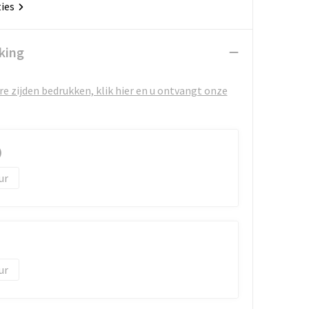
ties
king
e zijden bedrukken, klik hier en u ontvangt onze
)