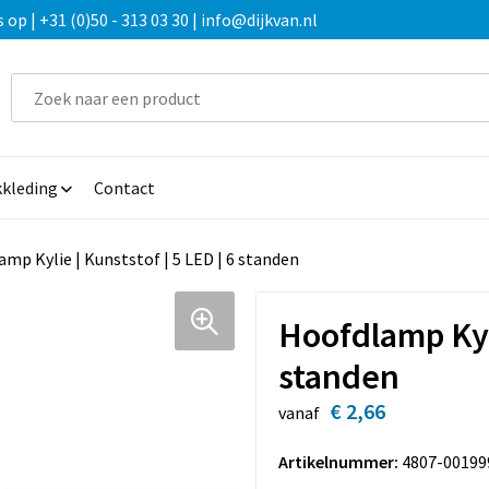
 | +31 (0)50 - 313 03 30 | info@dijkvan.nl
kleding
Contact
mp Kylie | Kunststof | 5 LED | 6 standen
Hoofdlamp Kyli
standen
€ 2,66
vanaf
Artikelnummer:
4807-00199