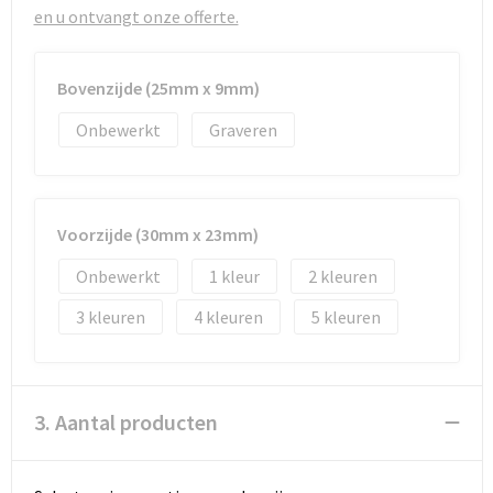
Strandtassen
en u ontvangt onze offerte.
Toilettassen
Bovenzijde (25mm x 9mm)
Waterbestendige tassen
Onbewerkt
Graveren
Autotassen
Goodiebags
Voorzijde (30mm x 23mm)
Onbewerkt
1
2
3
4
5
3. Aantal producten