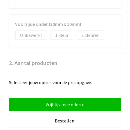
Strandtassen
Toilettassen
Voorzijde onder (30mm x 10mm)
Waterbestendige tassen
Onbewerkt
1
2
Autotassen
Goodiebags
2. Aantal producten
Selecteer jouw opties voor de prijsopgave.
Vrijblijvende offerte
Bestellen