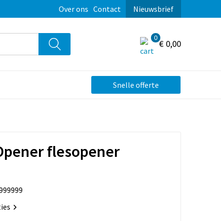
Over ons
Contact
Nieuwsbrief
0
€ 0,00
Snelle offerte
Opener flesopener
999999
ties