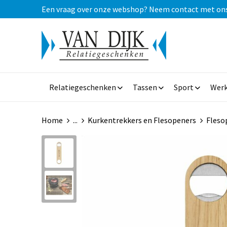
Een vraag over onze webshop? Neem contact met ons op
Relatiegeschenken
Tassen
Sport
Werk
Home
...
Kurkentrekkers en Flesopeners
Fleso