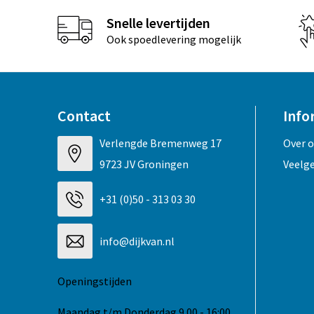
Snelle levertijden
Ook spoedlevering mogelijk
Contact
Info
Verlengde Bremenweg 17
Over 
9723 JV Groningen
Veelg
+31 (0)50 - 313 03 30
info@dijkvan.nl
Openingstijden
Maandag t/m Donderdag 9.00 - 16:00