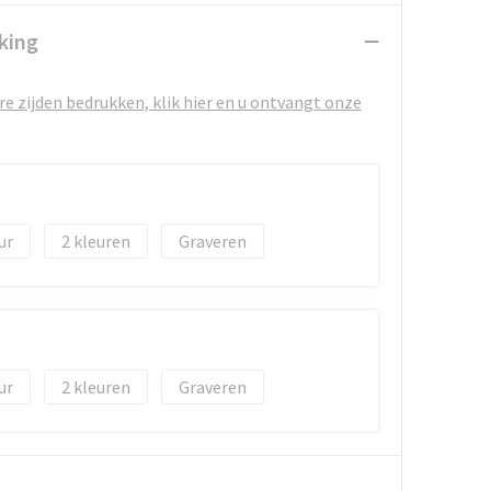
king
e zijden bedrukken, klik hier en u ontvangt onze
2
Graveren
2
Graveren