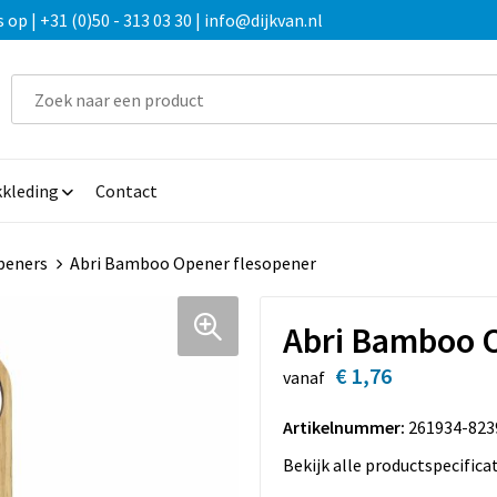
 | +31 (0)50 - 313 03 30 | info@dijkvan.nl
kleding
Contact
peners
Abri Bamboo Opener flesopener
Abri Bamboo 
€ 1,76
vanaf
Artikelnummer:
261934-823
Bekijk alle productspecifica