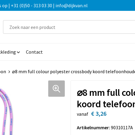
 | +31 (0)50 - 313 03 30 | info@dijkvan.nl
kleding
Contact
oon
⌀8 mm full colour polyester crossbody koord telefoonhoud
⌀8 mm full co
koord telefo
€ 3,26
vanaf
Artikelnummer:
90310117A