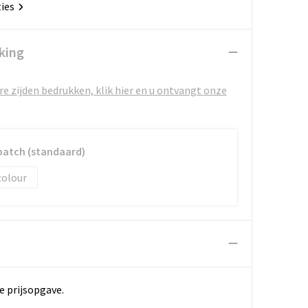
ties
king
e zijden bedrukken, klik hier en u ontvangt onze
patch (standaard)
colour
e prijsopgave.