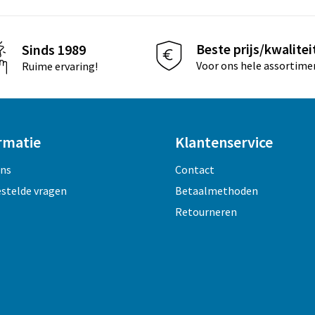
Beste prijs/kwalitei
Sinds 1989
Voor ons hele assortime
Ruime ervaring!
rmatie
Klantenservice
ons
Contact
estelde vragen
Betaalmethoden
Retourneren