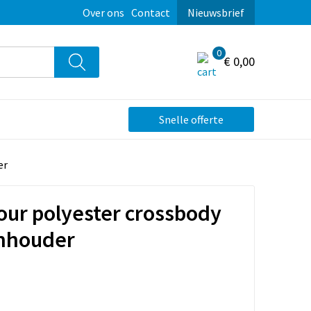
Over ons
Contact
Nieuwsbrief
0
€ 0,00
Snelle offerte
er
lour polyester crossbody
onhouder