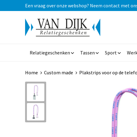
Een vraag over onze webshop? Neem contact met ons op
Relatiegeschenken
Tassen
Sport
Werk
Home
Custom made
Plakstrips voor op de telef