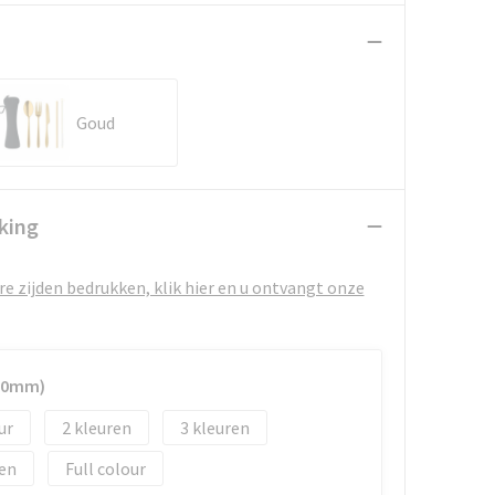
Goud
king
e zijden bedrukken, klik hier en u ontvangt onze
100mm)
2
3
Full colour