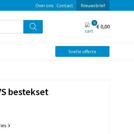
Over ons
Contact
Nieuwsbrief
0
€ 0,00
Snelle offerte
VS bestekset
ties