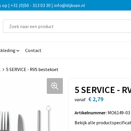
 | +31 (0)50 - 313 03 30 | info@dijkvan.nl
kleding
Contact
k
5 SERVICE - RVS bestekset
5 SERVICE - R
€ 2,79
vanaf
Artikelnummer:
MO6149-03
Bekijk alle productspecifica