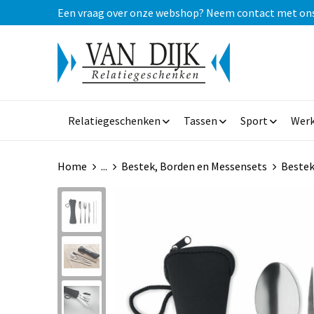
Een vraag over onze webshop? Neem contact met ons op
Relatiegeschenken
Tassen
Sport
Werk
Home
...
Bestek, Borden en Messensets
Beste