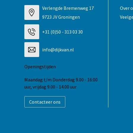
Verlengde Bremenweg 17
Over 
9723 JV Groningen
Veelg
+31 (0)50 - 313 03 30
info@dijkvan.nl
Openingstijden
Maandag t/m Donderdag 9.00 - 16:00
uur, vrijdag 9.00 - 14.00 uur
Contacteer ons