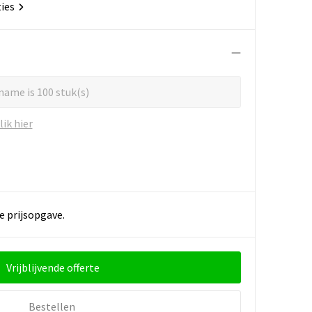
ties
name is 100 stuk(s)
ik hier
e prijsopgave.
Vrijblijvende offerte
Bestellen