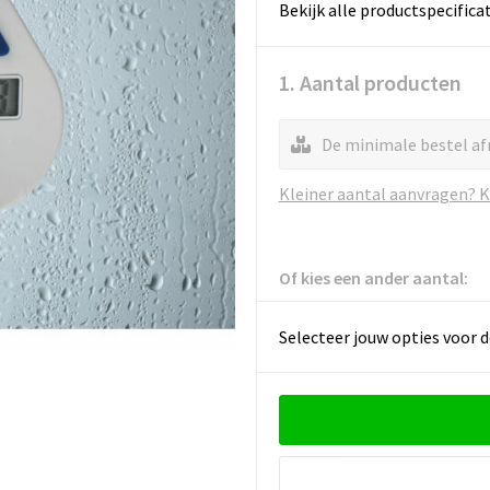
Bekijk alle productspecifica
1. Aantal producten
De minimale bestel af
Kleiner aantal aanvragen? Kl
Of kies een ander aantal:
Selecteer jouw opties voor d