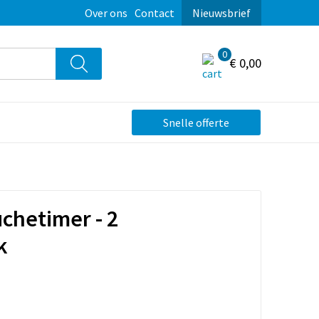
Over ons
Contact
Nieuwsbrief
0
€ 0,00
Snelle offerte
chetimer - 2
k