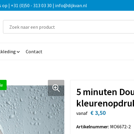
 | +31 (0)50 - 313 03 30 | info@dijkvan.nl
kleding
Contact
de
5 minuten Dou
kleurenopdru
€ 3,50
vanaf
Artikelnummer:
MO6672-2