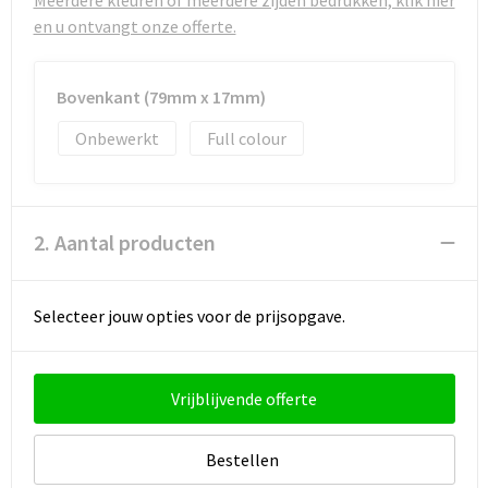
Meerdere kleuren of meerdere zijden bedrukken, klik hier
Strandtassen
en u ontvangt onze offerte.
Toilettassen
Bovenkant (79mm x 17mm)
Waterbestendige tassen
Onbewerkt
Full colour
Autotassen
Goodiebags
2. Aantal producten
Selecteer jouw opties voor de prijsopgave.
Vrijblijvende offerte
Bestellen