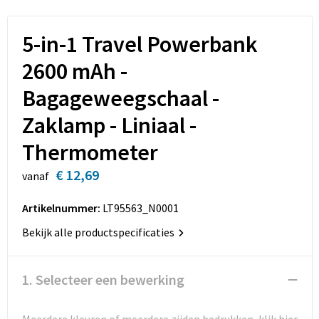
Sleutelhangers en Lanyards
Opbergtassen
5-in-1 Travel Powerbank
Snoepgoed
Opvouwbare tassen
2600 mAh -
Spellen voor binnen en buiten
Papieren tassen
Bagageweegschaal -
Sport
Promotietassen
Zaklamp - Liniaal -
Thermometer
Veiligheid, Auto en Fiets
Reistassen
€ 12,69
vanaf
Rugzakken
Artikelnummer:
LT95563_N0001
Schoenentassen
Bekijk alle productspecificaties
Schoudertassen
1. Selecteer een bewerking
Sporttassen