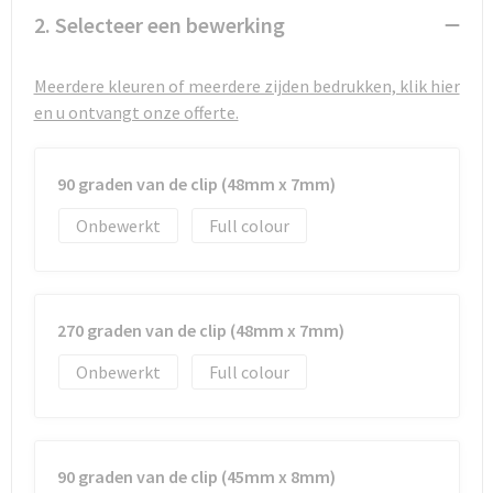
Strandtassen
2. Selecteer een bewerking
Toilettassen
Meerdere kleuren of meerdere zijden bedrukken, klik hier
Waterbestendige tassen
en u ontvangt onze offerte.
Autotassen
90 graden van de clip (48mm x 7mm)
Goodiebags
Onbewerkt
Full colour
270 graden van de clip (48mm x 7mm)
Onbewerkt
Full colour
90 graden van de clip (45mm x 8mm)