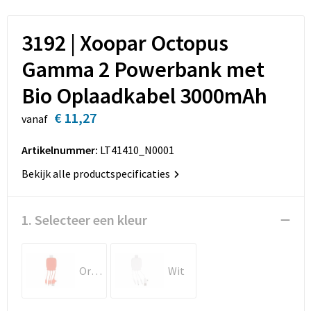
Sleutelhangers en Lanyards
Opbergtassen
3192 | Xoopar Octopus
Snoepgoed
Opvouwbare tassen
Gamma 2 Powerbank met
Spellen voor binnen en buiten
Papieren tassen
Bio Oplaadkabel 3000mAh
Sport
Promotietassen
€ 11,27
vanaf
Veiligheid, Auto en Fiets
Reistassen
Artikelnummer:
LT41410_N0001
Bekijk alle productspecificaties
Rugzakken
Schoenentassen
1. Selecteer een kleur
Schoudertassen
Oranje
Wit
Sporttassen