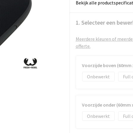
Bekijk alle productspecifica
1. Selecteer een bewer
Meerdere kleuren of meerder
offerte.
Voorzijde boven (60mm
Onbewerkt
Full 
Voorzijde onder (60mm
Onbewerkt
Full 