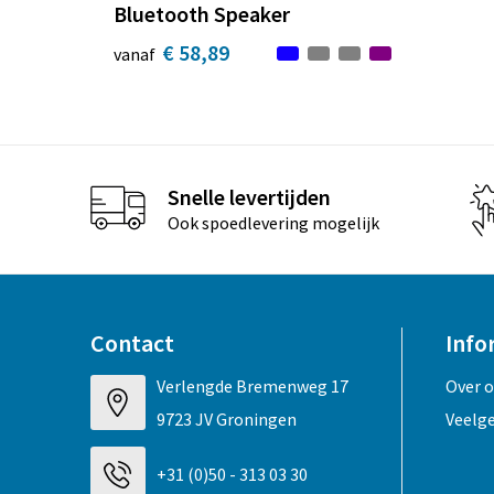
Bluetooth Speaker
€ 58,89
vanaf
Snelle levertijden
Ook spoedlevering mogelijk
Contact
Info
Verlengde Bremenweg 17
Over 
9723 JV Groningen
Veelg
+31 (0)50 - 313 03 30