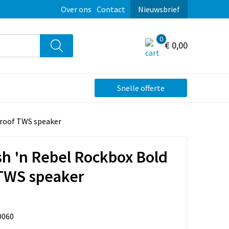
Over ons
Contact
Nieuwsbrief
0
€ 0,00
Snelle offerte
proof TWS speaker
sh 'n Rebel Rockbox Bold
 TWS speaker
0060