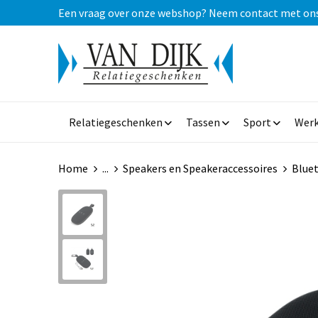
Een vraag over onze webshop? Neem contact met ons op
Relatiegeschenken
Tassen
Sport
Werk
Home
...
Speakers en Speakeraccessoires
Blue