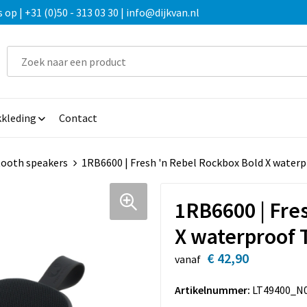
 | +31 (0)50 - 313 03 30 | info@dijkvan.nl
kleding
Contact
tooth speakers
1RB6600 | Fresh 'n Rebel Rockbox Bold X water
1RB6600 | Fre
X waterproof
€ 42,90
vanaf
Artikelnummer:
LT49400_N