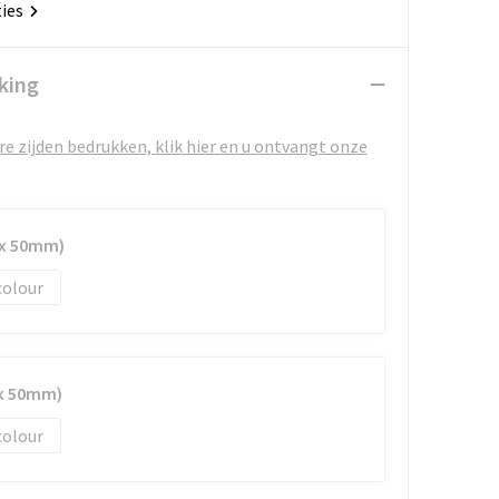
ties
king
e zijden bedrukken, klik hier en u ontvangt onze
 x 50mm)
colour
 x 50mm)
colour