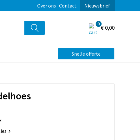
Over ons
Contact
Nieuwsbrief
0
€ 0,00
Snelle offerte
delhoes
3
ties