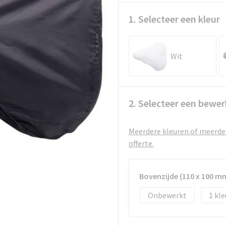
1. Selecteer een kleur
Wit
2. Selecteer een bewer
Meerdere kleuren of meerder
offerte.
Bovenzijde (110 x 100 m
Onbewerkt
1