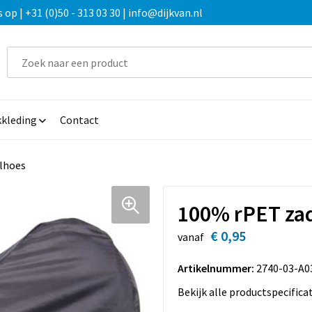
 | +31 (0)50 - 313 03 30 | info@dijkvan.nl
kleding
Contact
lhoes
100% rPET za
€ 0,95
vanaf
Artikelnummer:
2740-03-A0
Bekijk alle productspecifica