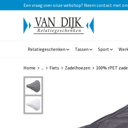
Een vraag over onze webshop? Neem contact met ons op
Relatiegeschenken
Tassen
Sport
Werk
Home
...
Fiets
Zadelhoezen
100% rPET zade